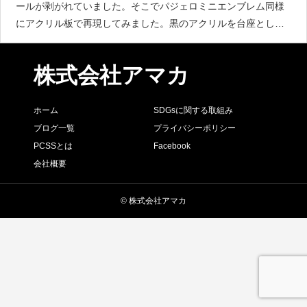
ールが剥がれていました。そこでパジェロミニエンブレム同様
にアクリル板で再現してみました。黒のアクリルを台座として
「VOLVO」ロゴを抜き、そこに同じ大きさの文字を切りとった
ミラーアクリルをはめ込みました。元のシールの時より高級感
株式会社アマカ
が出て、フロン
ホーム
SDGsに関する取組み
ブログ一覧
プライバシーポリシー
PCSSとは
Facebook
会社概要
© 株式会社アマカ