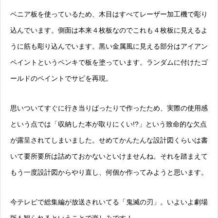
ベニア板を使っているため、木目はすべてレーザー加工機で彫り
込んでいます。側面は本来４枚板なのでこれも４枚板に見えるよ
うに筋も彫り込んでいます。黒い金属風に見える部分はアイアン
ペイントというペンキで板を塗っています。ランダムに付けたゴ
ールドのペイントでサビを再現。
思いついてすぐに行き当りばったりで作ったため、実際の使用感
という点では「収納した本が取りにくい!?」という致命的な欠点
が露呈されてしまいました。せめてかんたんな設計図くらいは書
いて要所要所は詰めておかないといけませんね。それを踏まえて
もう一度設計図からやり直し、何個か作ってみようと思います。
今テレビで総集編が放送されいてる「鬼滅の刃」。いよいよ劇場